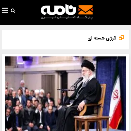
انرژی هسته ای