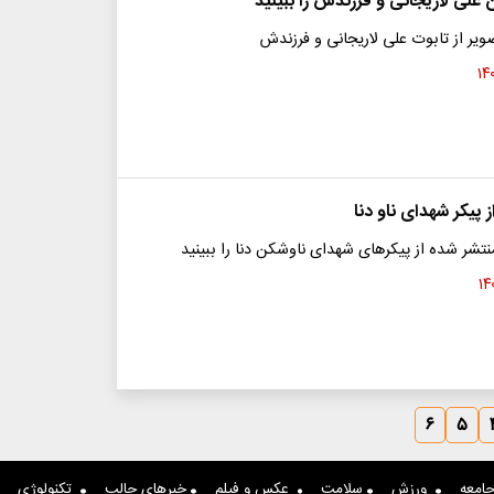
علی لاریجانی و فرزندش را ببینید
صویر از تابوت علی لاریجانی و فرزندش
ز پیکر شهدای ناو دنا
نتشر شده از پیکرهای شهدای ناوشکن دنا را ببینید
۶
۵
امعه
ورزش
سلامت
عکس و فیلم
خبرهای جالب
تکنولوژی