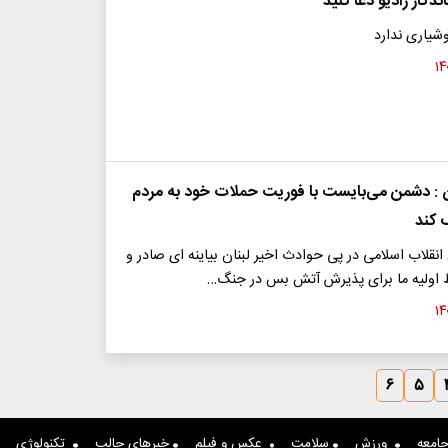
دگار رادیو دعا کنید
شیاری ندارد
ن : دشمن می‌بایست با فوریت حملات خود به مردم
ف کند
انقلاب اسلامی در پی حوادث اخیر لبنان بیاینه ای صادر و
ط اولیه ما برای پذیرش آتش بس در جنگ…
۶
۵
امعه
ورزش
سلامت
عکس و فیلم
خبرهای جالب
تکنولوژی