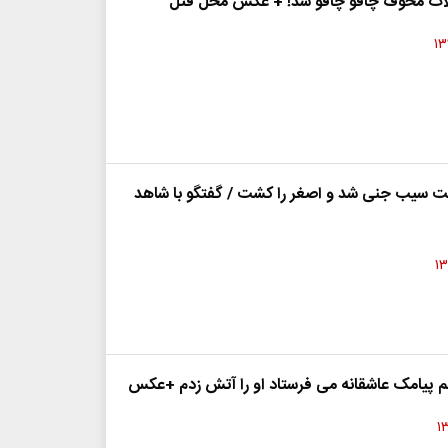
ه لات مخوف چاقو چاقو شد! + عکس محل قتل
ت سیب جنی شد و اصغر را کشت / گفتگو با شاهد
م پیامک عاشقانه می فرستاد او را آتش زدم +عکس