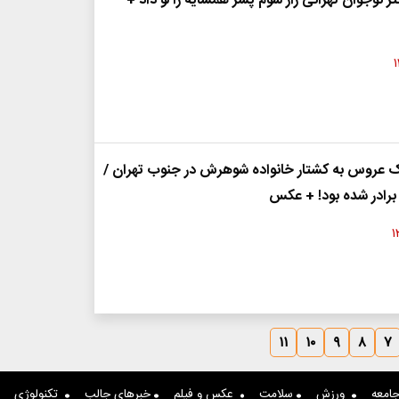
 نوجوان تهرانی راز شوم پسر همسایه را لو داد +
ک عروس به کشتار خانواده شوهرش در جنوب تهران /
برادر شده بود! + عکس
۱۱
۱۰
۹
۸
۷
امعه
ورزش
سلامت
عکس و فیلم
خبرهای جالب
تکنولوژی