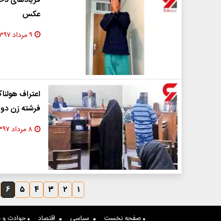
فریادهای دختر
عکس
۹ مرداد ۱۳۹۷
اعتراف هولنا
فرشته زن دو 
۸ مرداد ۱۳۹۷
۶
۵
۴
۳
۲
۱
صفحه نخست
سیاسی
اقتصاد
حوادث و ج