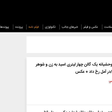
لامت
عکس و فیلم
خبرهای جالب
تکنولوژی
فیلم نامه
پرونده
پیوندها
حشیانه یک گالن چهار لیتری اسید به زن و شوهر
/در آمل رخ داد + عکس