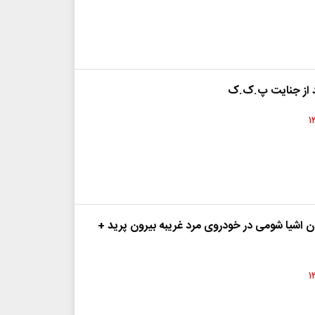
 از جنایت پ.ک.ک
دن اشیا شومی در خودروی مرد غریبه بیرون پرید +