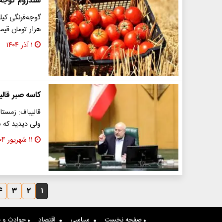
سندروم گوجه‌فرنگی 
هزار تومان قیمت دا
۱ آذر ۱۴۰۴
کاسه صبر قالی
قالیباف: زمستا
ولی دیدید که 
۱۱ شهریور ۱۴۰۴
۴
۳
۲
۱
صفحه نخست
سیاسی
اقتصاد
حوادث و ج