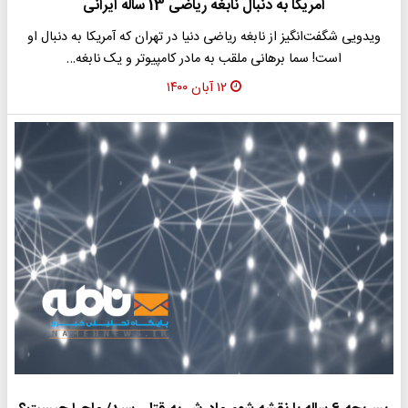
آمریکا به دنبال نابغه ریاضی 13 ساله ایرانی
ویدویی شگفت‌انگیز از نابغه ریاضی دنیا در تهران که آمریکا به دنبال او
است! سما برهانی ملقب به مادر کامپیوتر و یک نابغه…
۱۲ آبان ۱۴۰۰