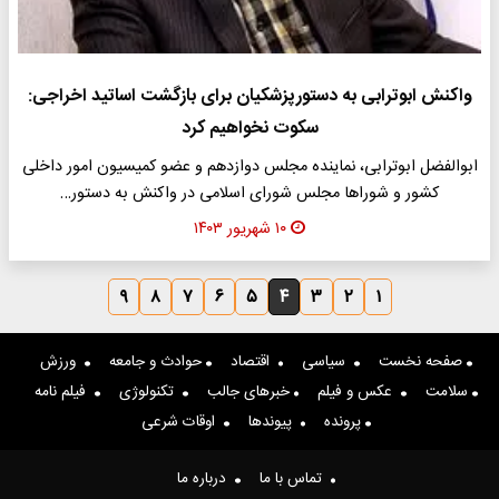
واکنش ابوترابی به دستورپزشکیان برای بازگشت اساتید اخراجی:
سکوت نخواهیم کرد
ابوالفضل ابوترابی، نماینده مجلس دوازدهم و عضو کمیسیون امور داخلی
کشور و شوراها مجلس شورای اسلامی در واکنش به دستور…
۱۰ شهریور ۱۴۰۳
۹
۸
۷
۶
۵
۴
۳
۲
۱
صفحه نخست
سیاسی
اقتصاد
حوادث و جامعه
ورزش
سلامت
عکس و فیلم
خبرهای جالب
تکنولوژی
فیلم نامه
پرونده
پیوندها
اوقات شرعی
تماس با ما
درباره ما