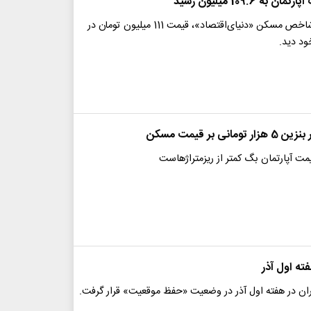
ه 109.6 میلیون رسید
هفته گذشته، شاخص مسکن «دنیای‌اقتصاد»، قیمت 111 میلیون تومان در
ود دید.
انی بر قیمت مسکن
مت آپارتمان بگ کمتر از ریزمتراژهاست
ته اول آذر
ران در هفته اول آذر در وضعیت «حفظ موقعیت» قرار گرفت.