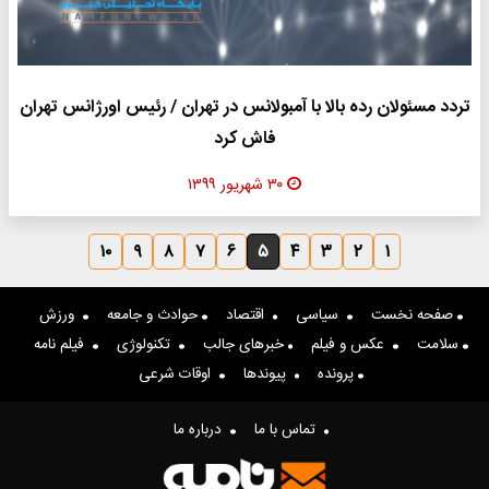
تردد مسئولان رده بالا با آمبولانس در تهران / رئیس اورژانس تهران
فاش کرد
۳۰ شهریور ۱۳۹۹
۱۰
۹
۸
۷
۶
۵
۴
۳
۲
۱
صفحه نخست
سیاسی
اقتصاد
حوادث و جامعه
ورزش
سلامت
عکس و فیلم
خبرهای جالب
تکنولوژی
فیلم نامه
پرونده
پیوندها
اوقات شرعی
تماس با ما
درباره ما