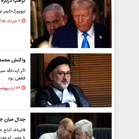
ترامپ درباره 
نیویورک‌تایمز 
۲ خرداد ۱۴۰۵
واکنش محمدعل
اگر آیت‌الله س
قطعی بود
۲۶ اردیبهشت ۱۴۰۵
جدال میان جلی
قالیباف آماج حم
با ونس او مور