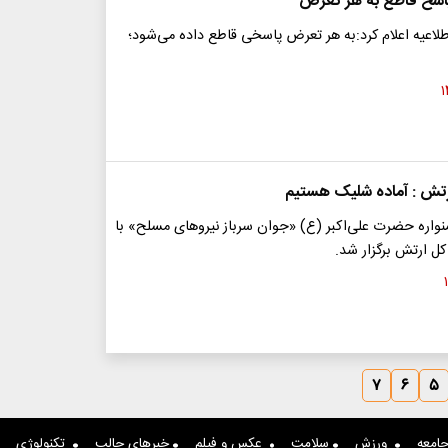
اسخ قاطع به هر تعرض
لاعیه اعلام کرد:به هر تعرض پاسخی قاطع داده می‌شود؛
رتش : آماده شلیک هستیم
ره حضرت علی‌اکبر (ع) «جوان سرباز نیرو‌های مسلح» با
ل ارتش برگزار شد.
۷
۶
۵
امعه
ورزش
سلامت
عکس و فیلم
خبرهای جالب
تکنولوژی