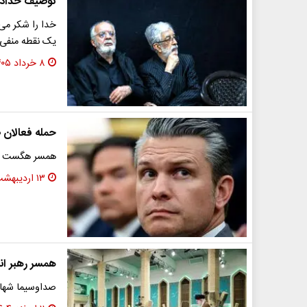
توصیف حدادعا
یک نقطه منفی 
۸ خرداد ۱۴۰۵
حمله فعالان
همسر هگست تا
۱۳ اردیبهشت ۱۴۰۵
همسر رهبر ان
صداوسیما شهادت