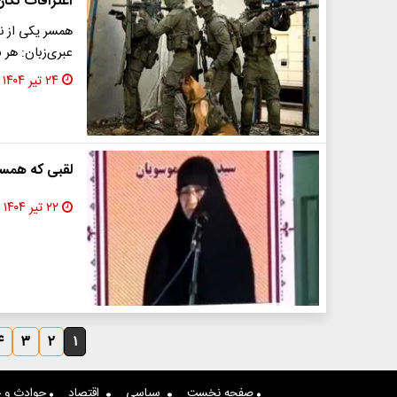
اعترافات تکا
همسر یکی از ن
عبری‌زبان: هر
۲۴ تیر ۱۴۰۴
لقبی که همسر 
۲۲ تیر ۱۴۰۴
۴
۳
۲
۱
صفحه نخست
سیاسی
اقتصاد
حوادث و ج