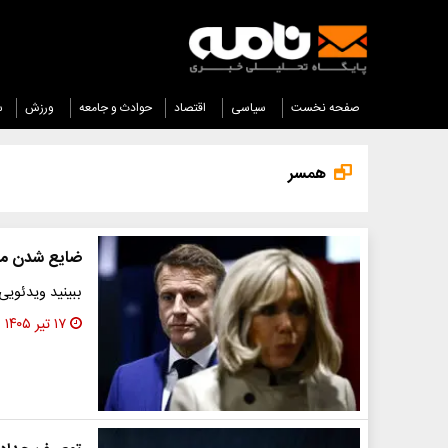
صفحه نخست
سیاسی
اقتصاد
حوادث و جامعه
ورزش
س
همسر
ضایع شدن مک
ببینید ویدئوی
۱۷ تیر ۱۴۰۵