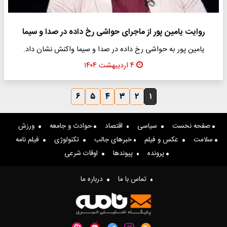
روایت یامین پور از ماجرای حواشی رخ داده در صدا و سیما
یامین پور به حواشی رخ داده در صدا و سیما واکنش نشان داد.
۴ اردیبهشت ۱۴۰۴
۶
۵
۴
۳
۲
۱
صفحه نخست
سیاسی
اقتصاد
حوادث و جامعه
ورزش
سلامت
عکس و فیلم
خبرهای جالب
تکنولوژی
فیلم نامه
پرونده
پیوندها
اوقات شرعی
تماس با ما
درباره ما