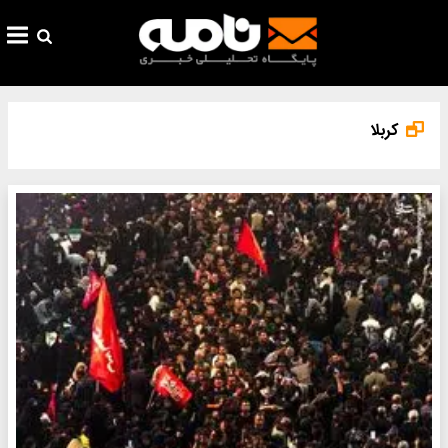
کربلا