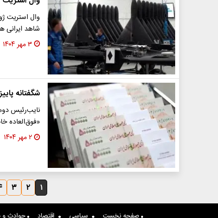
وال استریت ژو
وال استریت ژور
شاهد ایرانی ه
۳ مهر ۱۴۰۴
شگفتانه پاییز
نایب‌رئیس دوم 
«فوق‌العاده خ
۲ مهر ۱۴۰۴
۴
۳
۲
۱
صفحه نخست
سیاسی
اقتصاد
حوادث و ج