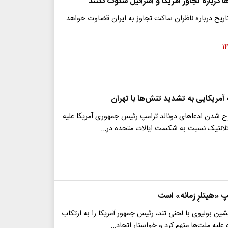
ا درباره تجاوز آمریکا و اسرائیل سکوت نکنند
اریخ درباره ناظران ساکت تجاوز به ایران قضاوت خواهد
آمریکایی به تشدید تنش‌ها با تهران
ح شدن ادعاهای دونالد ترامپ رئیس جمهوری آمریکا علیه
آتلانتیک نسبت به شکست ایالات متحده در…
پ «هیتلرِ زمانه» است
ین بولیوی با لحنی تند، رئیس جمهور آمریکا را به ارتکاب
علیه ملت‌ها متهم کرد و خواستار اتحاد…