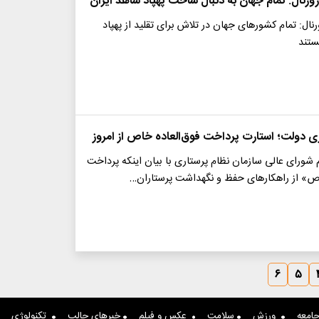
رنال: تمام جهان به دنبال ساخت پهپاد شاهد ایران
نال: تمام کشورهای جهان در تلاش برای تقلید از پهپاد
ستند
ی دولت؛ استارت پرداخت فوق‌العاده‌ خاص از امروز
شورای عالی سازمان نظام پرستاری با بیان اینکه پرداخت
اص» از راهکارهای حفظ و نگهداشت پرستاران…
۶
۵
امعه
ورزش
سلامت
عکس و فیلم
خبرهای جالب
تکنولوژی