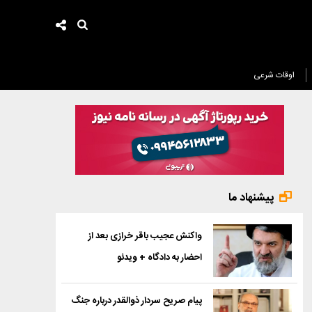
اوقات شرعی
پیشنهاد ما
واکنش عجیب باقر خرازی بعد از
احضار به دادگاه + ویدئو
پیام صریح سردار ذوالقدر درباره جنگ