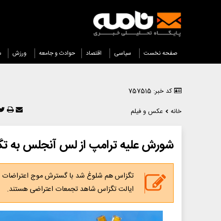
صفحه نخست
سیاسی
اقتصاد
حوادث و جامعه
ورزش
س
کد خبر: 757515
خانه
عکس و فیلم
شورش علیه ترامپ از لس آنجلس به ت
تگزاس هم شلوغ شد با گسترش موج اعتراضات علیه
ایالت تگزاس شاهد تجمعات اعتراضی هستند.