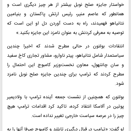
خواستار جایزه صلح نوبل بیشتر از هر چیز دیگری است و
همانطور که عاصم منیر، رئیس ارتش پاکستان و بنیامین
نتانیاهو فهمیدند، راه به دست آوردن دل او این است که
توصیه به معرفی کردنش به عنوان نامزد این جایزه بکنید.»
انتقادات بولتون در حالی مطرح شدند که اخیرا چندین
سیاستمدار شامل نتانیاهو، پیتر ناوارو، مشاور تجاری کاخ سفید
و سان چانتهول، معاون نخست‌وزیر کامبوج این احتمال را
مطرح کردند که ترامپ برای چندین جایزه صلح نوبل نامزد
شود.
بولتون که همچنین از نشست جمعه آینده ترامپ با ولادیمیر
پوتین در آلاسکا انتقاد کرده، تاکید کرد اقدامات ترامپ هیچ
چیز را در عرصه سیاست خارجی تغییر نداده است.
او گفت: «ترامپ در قبال درگیری تایلند و کامبوج صرفا آنها را به