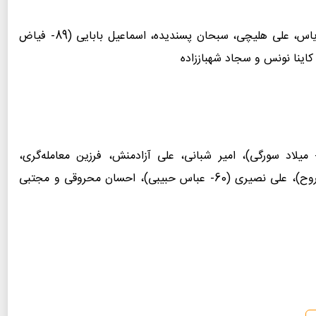
احمد گوهری، سیدمحمد حسینی، دیمیتریوس چاتزیسایاس، علی هلیچی، سبحان پسندیده، اسماعیل بابایی (89- فیاض
 کاینا نونس و سجاد شهباززاده
سن فروزان، مهدی محمدی، هومن ربیع‌زاده (74- میلاد سورگی)، امیر شبانی، علی آزادمنش، فرزین معامله‌گری،
محمدجواد آزاده، صادق آلبوصبیح (39- احمدرضا زنده‌روح)، علی نصیری (60- عباس حبیبی)، احسان محروقی و مجتبی