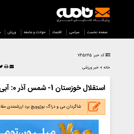
صفحه نخست
سیاسی
اقتصاد
حوادث و جامعه
ورزش
س
کد خبر: 745265
خانه
خبر ورزشی
استقلال خوزستان 1- شمس آذر 0: آبی ها علیه رحمتی
شاگردان می و دراگ بوژوویچ برد ارزشمندی مق