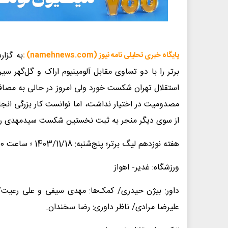
به گزا
پایگاه خبری تحلیلی نامه نیوز (namehnews.com) :
برتر را با دو تساوی مقابل آلومینیوم اراک و گل‌گهر سی
استقلال تهران شکست خورد ولی امروز در حالی به مصا
مصدومیت در اختیار نداشت، اما توانست کار بزرگی انجا
از سوی دیگر منجر به ثبت نخستین شکست سیدمهدی رح
هفته نوزدهم لیگ برتر؛ پنج‌شنبه: 1403/11/18 ؛ ساعت 15:30
ورزشگاه: غدیر- اهواز
داور: بیژن حیدری/ کمک‌ها: مهدی سیفی و علی رعیت/ داور
علیرضا مرادی/ ناظر داوری: رضا سخندان.