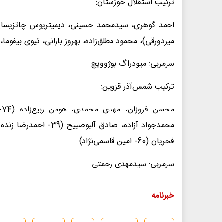
ترکیب استقلال خوزستان:
میردورقی)، محمود مطلق‌زاده، بهروز بارانی، تیوی بیفوما،
سرمربی: میودراگ بوژوویچ
ترکیب شمس‌آذر قزوین:
مح
فخریان (60- امین قاسمی‌نژاد)
سرمربی: سیدمهدی رحمتی
خبرنامه