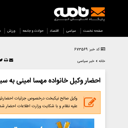
صفحه نخست
سیاسی
اقتصاد
حوادث و جامعه
ورزش
س
کد خبر: 673569
خانه
خبر سیاسی
احضار وکیل خانواده مهسا امینی به س
وکیل صالح نیکبخت درخصوص جزئیات احضارش به د
علیه نظام و با شکایت وزارت اطلاعات احضار شد