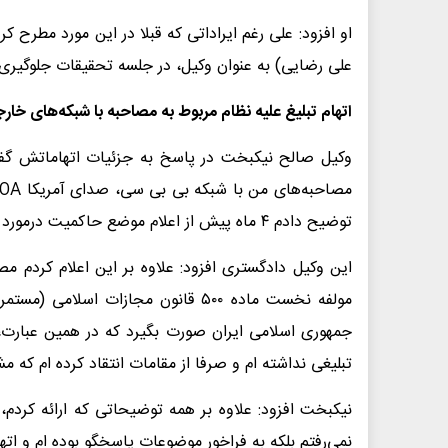
او افزود: علی رغم ایراداتی که قبلا در این مورد مطرح ک
علی رضایی) به عنوان وکیل، در جلسه تحقیقات جلوگیری شد
اتهام تبلیغ علیه نظام مربوط به مصاحبه با شبکه‌های خار
وکیل صالح نیکبخت در پاسخ به جزئیات اتهاماتش گفت: 
توضیح دادم ۴ ماه پیش از اعلام موضع حاکمیت درمورد شبکه ایران اینترنشنال، مصاحبه هایم را متوقف کرده بودم.
این وکیل دادگستری افزود: علاوه بر این اعلام کردم م
مولفه نخست ماده ۵۰۰ قانون مجازات اس
تبلیغی نداشته ام و صرفا از مقامات انتقاد کرده ام که 
نیکبخت افزود: علاوه بر همه توضیحاتی که ارائه کردم،
نمی‌رفتم بلکه به فراخور موضوعات پاسخگو بوده ام و اتهام