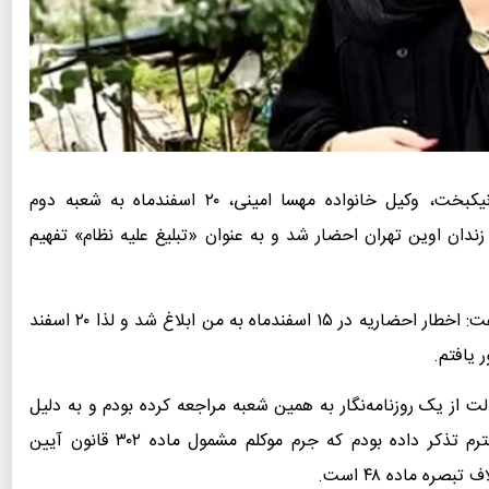
صالح نیکبخت، وکیل خانواده مهسا امینی، ۲۰ اسفندماه بە شعبە دوم
دان اوین تهران احضار شد و به عنوان «تبلیغ علیە نظام» تفهیم
به گزارش وکلاپرس، او درخصوص جزئیات این پرونده گفت: اخطار احضاریه در ۱۵ اسفندماه به من ابلاغ شد و لذا ۲۰ اسفند
 یافتم.
ت از یک روزنامه‌نگار به همین شعبه مراجعه کرده بودم و به دلیل
عدم اجازه حضورم در مرحله تحقیقات، به بازپرس محترم تذکر داده بودم که جرم موکلم مشمول ماده ۳۰۲ قانون آیین
ره ماده ۴۸ است.