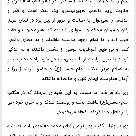
پیام را به جهانیان داد که ایستادگی در برابر ظلم، اشغالگری و
جنایت رژیم غاصب صهیونیستی، یک تفکر است و فکر و
اندیشه را نمی‌توان با جنایت و ترور از بین برد.در لبنان عزیز،
زنان و مردان محکم و استواری را دیدم که رهبر محبوب و فقید
حزب الله را با تمام وجود دوست داشتند و به معنای واقعی
کلمه و بی‌ هیچ اغراقی،نه ترسی از دشمن داشتند و نه اندکی
تردید یا حزن برآمده از نا امیدی، به دل خود راه داده بودند و
به اسلام عزیز، مکتب امام حسین(ع) و حضرت زینب(س) و
آرمان مقاومت، ایمان قلبی و خالصانه داشتند.
وی یادآور شد: ما نسبت به این شهدای سربلند که در مکتب
امام حسین(ع) عاقبت بخیر و روسفید شدند و با خون خود حق
را از باطل جدا کردند، غبطه می‌خوریم.
وی در پایان گفت: پدر گرامی آقای محمد معتمدی زاده نماینده
مردم سیرجان و بردسیر در مجلس به رحمت ایزدی پیوستند،