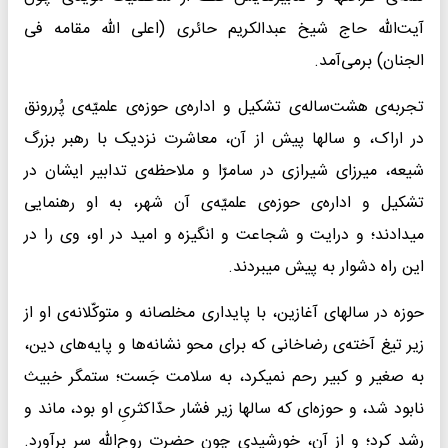
آیت‌الله حاج شیخ عبدالکریم حائری (اعلی الله مقامه فی
الجنان) برمی‌آمد.
تجربه‌ی هشت‌ساله‌ی تشکیل و اداره‌ی حوزه‌ی علمیّه‌ی پُررونق
در اراک، و سالها پیش از آن، معاشرت نزدیک با رهبر بزرگ
شیعه، میرزای شیرازی در سامرّا و ملاحظه‌ی تدابیر ایشان در
تشکیل و اداره‌ی حوزه‌ی علمیّه‌ی آن شهر، به او رهنمایی
میدادند؛ و درایت و شجاعت و انگیزه و امید در او، وی را در
این راه دشوار به پیش میبردند.
حوزه در سالهای آغازین، با پایداری مخلصانه و متوکّلانه‌ی او از
زیر تیغ آخته‌ی رضاخانی که برای محو نشانه‌ها و پایه‌های دین،
به صغیر و کبیر رحم نمیکرد، به سلامت جَست؛ ستمگر خبیث
نابود شد، و حوزه‌ای که سالها زیر فشار حدّاکثریِ او بود، ماند و
رشد کرد؛ و از آن، خورشیدی چون حضرت روح‌الله سر برآورد.