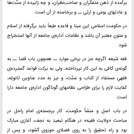
برآمده از ذهن متفکّران و صاحب‌نظران، و چه زاییده از سنّت‌ها
و عادتهای بومی و ارثی ــ و برخاسته از آن است.
در حکومت اسلامی این مبنا و قاعده طبعاً باید برگرفته از اسلام
و متونِ معتبر آن باشد و نظامات اداره‌ی جامعه از آنها استخراج
شود.
فقه شیعه اگرچه جز در برخی موارد ــ همچون باب قضا ــ به
گونه‌ی کافی به این کار نپرداخته، ولی به برکت قواعد گسترده‌ی
فقهیِ مستفاد از کتاب و سنّت، و نیز به مدد عناوین ثانویّه،
کفایت لازم را برای طرّاحی نظامهای گوناگون اداره‌ی جامعه دارا
است.
در باب اصل و منشأ حکومت، کار برجسته‌ی امام راحل در
مباحث «ولایت فقیه» در هنگام تبعید به نجف، آغازی مبارک
بود و راه تحقیق را به روی فضلای حوزوی گشود، و پس از