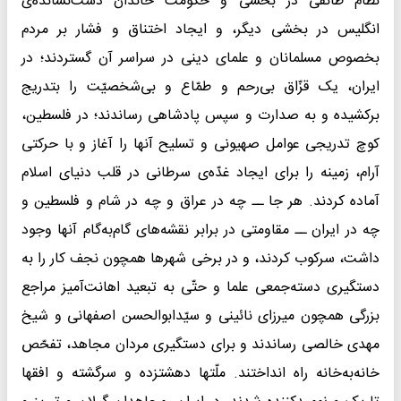
نظام طائفی در بخشی و حکومت خاندان دست‌نشانده‌ی
انگلیس در بخشی دیگر، و ایجاد اختناق و فشار بر مردم
بخصوص مسلمانان و علمای دینی در سراسر آن گستردند؛ در
ایران، یک قزّاق بی‌رحم و طمّاع و بی‌شخصیّت را بتدریج
برکشیده و به صدارت و سپس پادشاهی رساندند؛ در فلسطین،
کوچ تدریجی عوامل صهیونی و تسلیح آنها را آغاز و با حرکتی
آرام، زمینه را برای ایجاد غدّه‌ی سرطانی در قلب دنیای اسلام
آماده کردند. هر جا ــ چه در عراق و چه در شام و فلسطین و
چه در ایران ــ‌ مقاومتی در برابر نقشه‌های گام‌به‌گام آنها وجود
داشت، سرکوب کردند، و در برخی شهرها همچون نجف کار را به
دستگیری دسته‌جمعی علما و حتّی به تبعید اهانت‌آمیز مراجع
بزرگی همچون میرزای نائینی و سیّدابوالحسن اصفهانی و شیخ
مهدی خالصی رساندند و برای دستگیری مردان مجاهد، تفحّص
خانه‌به‌خانه راه انداختند. ملّتها دهشتزده و سرگشته و افقها