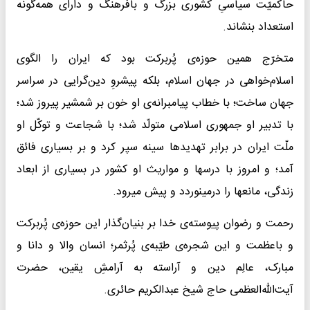
حاکمیّت سیاسیِ کشوری بزرگ و بافرهنگ و دارای همه‌گونه
استعداد بنشاند.
متخرّج همین حوزه‌ی پُربرکت بود که ایران را الگوی
اسلام‌خواهی در جهان اسلام، بلکه پیشروِ دین‌گرایی در سراسر
جهان ساخت؛ با خطاب پیامبرانه‌ی او خون بر شمشیر پیروز شد؛
با تدبیر او جمهوری اسلامی متولّد شد؛ با شجاعت و توکّل او
ملّت ایران در برابر تهدیدها سینه سپر کرد و بر بسیاری فائق
آمد؛ و امروز با درسها و مواریث او کشور در بسیاری از ابعاد
زندگی، مانعها را درمینوردد و پیش میرود.
رحمت و رضوان پیوسته‌ی خدا بر بنیان‌گذار این حوزه‌ی پُربرکت
و باعظمت و این شجره‌ی طیّبه‌ی پُرثمر؛ انسان والا و دانا و
مبارک، عالِم دین و آراسته به آرامشِ یقین، حضرت
آیت‌الله‌العظمی حاج شیخ عبدالکریم حائری.