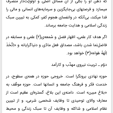
که ذهن او را بکلّی از آن مسائل اصلی و اولویّت‌دار منصرف
میسازد و فرصتهای بی‌جایگزین و سرمایه‌های انسانی و مالی را
فدا میکند، بی‌آنکه در وانفسای هجوم کفر، کمکی به تبیین سبک
زندگی اسلامی و هدایت جامعه برساند.
اگر هدف کار علمی، اظهار فضل و سُمعه‌ی(۲) علمی و مسابقه در
فاضل‌نما شدن باشد، مصداق فعل مادّی و دنیاگرایانه و «اِتَّخَذَ
اِلٰهَهُ هَواه»(۳) خواهد بود.
دوّم ـ تربیت نیروی مهذّب و کارآمد
حوزه نهادی برونگرا است. خروجی حوزه در همه‌ی سطوح، در
خدمت فکر و فرهنگ جامعه و انسانها است. حوزه موظّف به
«بلاغ مبین» است. دامنه‌ی این بلاغ، گستره‌ای عظیم است از
معارف والای توحیدی تا وظایف شخصی شرعی، و از تبیین
نظام اسلامی و شاکله و وظایف آن تا سبک زندگی و محیط