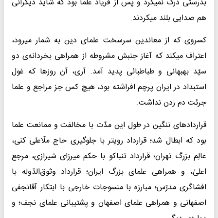
بدرستی درک نمیکرد و پس از فریاد علما بود که شاید دیگرانی
هم صدایی بلند میکردند.
کسروی که از معاندین سرسخت علمای دین به شمار میرود،
اعتراف میکند که آغاز جنبش مشروطه از همراهی بخردانه‌ی دو
سیّد بهبهانی و طباطبائی پدید آمد. آری، آن روزها که غول
استبداد در ایران پرچم افراشته بود، هیچ کس جز مراجع و علما
جرئت دم زدن نداشت.
قراردادهای ننگین در طول این مدّت با مخالفت و ممانعت علما
بود که ابطال شد؛ قرارداد رویتر با جلوگیری حاج ملّاعلی کنی،
عالِم بزرگ تهران؛ قرارداد تنباکو با حکم میرزای شیرازی، مرجع
اعلیٰ، و همراهی علمای بزرگ ایران؛ قرارداد وثوق‌الدّوله با
افشاگری مدرّس؛ مبارزه با منسوجات خارجی با ابتکار آقانجفی
اصفهانی و همراهی علمای اصفهان و پشتیبانی علمای نجف؛ و