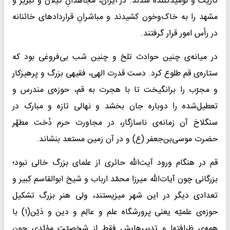
تاریک و نومیدکننده شدند. در ایران، مجاهدانِ گیلان و تبریز و
مشهد را به خاک‌وخون کشیدند و مباشرانِ قراردادهای خائنانه
در رأس امور قرار گرفتند.
در میانه‌ی چنین حوادث تلخ و چنین شب بی‌فروغی بود که
ستاره‌ی قم طلوع کرد. دست قدرت الهی، فقیهی بزرگ و پرهیزکار
و مجرّب را برانگیخت تا با هجرت به قم، حوزه‌ی مندرس و
تعطیل‌شده را دوباره جان بخشد و نهالی تازه و مبارک در
سنگلاخ آن زمانه‌ی ناسازگار، در مجاورت حرم دُخت مطهّر
حضرت موسی‌بن‌جعفر (ع) و در آن زمین مستعد بنشاند.
قم در هنگام ورود آیت‌الله حائری از علمای بزرگ خالی نبود؛
بزرگانی چون آیات‌الله میرزا محمّد ارباب و شیخ ابوالقاسم کبیر و
تعدادی دیگر در این شهر میزیستند، ولی هنر بزرگ تشکیل
حوزه‌ی علمیّه یعنی پرورشگاه علم و عالِم و دین و دَیّن(۱) با
همه‌ی ظرافتها و تدبیرهایش فقط از شخصیّت مؤیَّدی چون