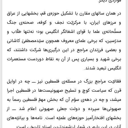
مواردی دیگر.
در همان سالهای مقارن با تشکیل حوزه‌ی قم، بخشهایی از عراق
و مرزهای ایران، با مرکزیّت نجف و کوفه، صحنه‌ی جنگ
مسلّحانه‌ی علما با قوای اشغالگر انگلیس بود؛ نه‌تنها طلّاب و
مدرّسین، که برخی علمای معروف همچون سیّدمصطفیٰ کاشانی
و بعضی فرزندان مراجع در این درگیری‌ها شرکت داشتند، که
برخی شهید و بسیاری پس از آن به نقاط دوردست مستعمرات
انگلیس تبعید شدند.
فعّالیّت مراجع بزرگ در مسئله‌ی فلسطین نیز ــ چه در اوایل
قرن که سیاست کوچ و تسلیح صهیونیست‌ها در فلسطین اجرا
میشد، و چه در دهه‌ی سوّم آن که بخش مهمّ فلسطین رسماً به
صهیونی‌ها سپرده و دولت جعلی صهیونی اعلام شد ــ از
بخشهای افتخارآمیز حوزه‌های علمیّه است. نامه‌ها و بیانیّه‌های
آنان در این باره، در شمار ارزشمندترین اسناد تاریخی است.