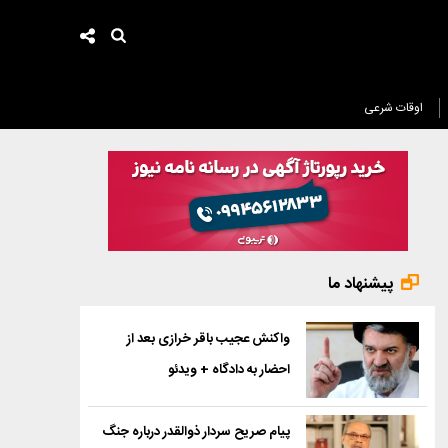
اوقات شرعی
پیشنهاد ما
واکنش عجیب باقر خرازی بعد از
احضار به دادگاه + ویدئو
پیام صریح سردار ذوالقدر درباره جنگ