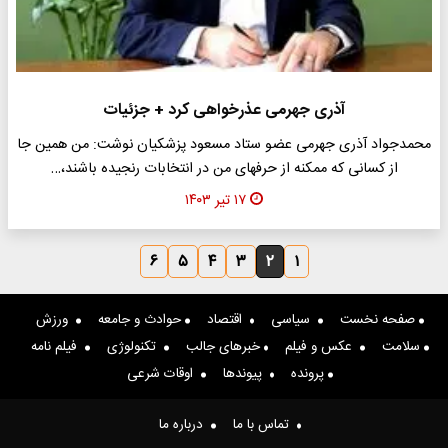
آذری جهرمی عذرخواهی کرد + جزئیات
محمدجواد آذری جهرمی عضو ستاد مسعود پزشکیان نوشت: من همین جا
از کسانی که ممکنه از حرفهای من در انتخابات رنجیده باشند،…
۱۷ تیر ۱۴۰۳
۶
۵
۴
۳
۲
۱
صفحه نخست
سیاسی
اقتصاد
حوادث و جامعه
ورزش
سلامت
عکس و فیلم
خبرهای جالب
تکنولوژی
فیلم نامه
پرونده
پیوندها
اوقات شرعی
تماس با ما
درباره ما