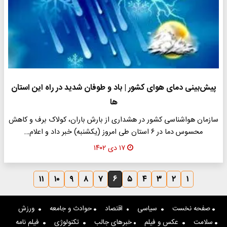
پیش‌بینی دمای هوای کشور | باد و طوفان شدید در راه این استان
ها
سازمان هواشناسی کشور در هشداری از بارش باران، کولاک برف و کاهش
محسوس دما در ۶ استان طی امروز (یکشنبه) خبر داد و اعلام…
۱۷ دی ۱۴۰۲
۱۱
۱۰
۹
۸
۷
۶
۵
۴
۳
۲
۱
صفحه نخست
سیاسی
اقتصاد
حوادث و جامعه
ورزش
سلامت
عکس و فیلم
خبرهای جالب
تکنولوژی
فیلم نامه