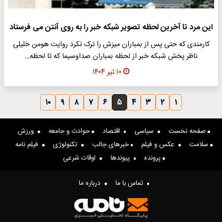
این مرد تا آخرین لحظه تصویر شبکه خبر را به روی آنتن می فرستاد
کارمندی که حتی پس از بمباران میزش را ترک نکرد روایت هومن خلیلی
ناظر پخش شبکه خبر از لحظه بمباران صداوسیما که تا لحظه…
۱۰ تیر ۱۴۰۴
۱۰
۹
۸
۷
۶
۵
۴
۳
۲
۱
صفحه نخست
سیاسی
اقتصاد
حوادث و جامعه
ورزش
سلامت
عکس و فیلم
خبرهای جالب
تکنولوژی
فیلم نامه
پرونده
پیوندها
اوقات شرعی
تماس با ما
درباره ما