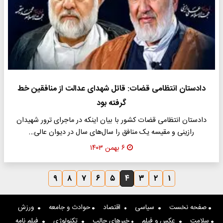
دادستان انتظامی قضات: قاتل شهدای عدالت از منافقین خط
گرفته بود
دادستان انتظامی قضات کشور با بیان اینکه در ماجرای ترور شهیدان
رازینی و مقیسه یک منافق را سال‌های سال در دیوان عالی…
۶ بهمن ۱۴۰۳
۹
۸
۷
۶
۵
۴
۳
۲
۱
صفحه نخست
سیاسی
اقتصاد
حوادث و جامعه
ورزش
سلامت
عکس و فیلم
خبرهای جالب
تکنولوژی
فیلم نامه