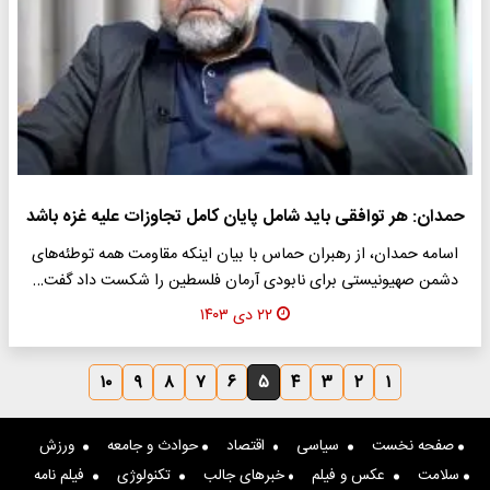
حمدان: هر توافقی باید شامل پایان کامل تجاوزات علیه غزه باشد
اسامه حمدان، از رهبران حماس با بیان اینکه مقاومت همه توطئه‌های
دشمن صهیونیستی برای نابودی آرمان فلسطین را شکست داد گفت…
۲۲ دی ۱۴۰۳
۱۰
۹
۸
۷
۶
۵
۴
۳
۲
۱
صفحه نخست
سیاسی
اقتصاد
حوادث و جامعه
ورزش
سلامت
عکس و فیلم
خبرهای جالب
تکنولوژی
فیلم نامه