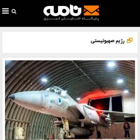
رژیم صهیونیستی