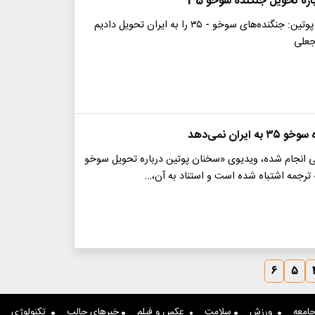
ره تحویل جنگنده سوخو 35
راستی‌آزمایی | پوتین: جنگنده‌های سوخو - ۳۵ را به ایران تحویل دادیم
جعلی
 ایران نمی‌دهد
 انجام شده، ویدیوی «سخنان پوتین درباره تحویل سوخو
۶
۵
امعه
ورزش
سلامت
عکس و فیلم
خبرهای جالب
تکنولوژی