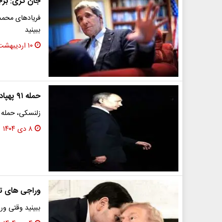
جان کری: برجا
فریادهای محمد
ببینید
۱۰ اردیبهشت ۱۴۰۵
حمله ۹۱ پهپاد اوکراینی به اقامتگاه پوتین
زلنسکی، حمله ب
۸ دی ۱۴۰۴
وراجی های تر
ببینید وقتی ور