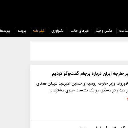
لامت
عکس و فیلم
خبرهای جالب
تکنولوژی
فیلم نامه
پرونده
پیوندها
خارجه ایران درباره برجام گفت‌و‎گو کردیم
اوروف وزیر خارجه روسیه و حسین امیرعبداللهیان همتای
از دیدار در مسکو، در یک نشست خبری مشترک…