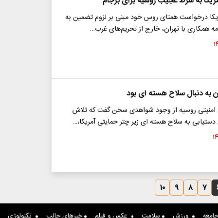
ریکا به شرط عجیب روسیه برای برجام
ریکا درخواست همتای روس خود مبنی بر لزوم تضمین به
ه همکاری با تهران، خارج از تحریم‌های غرب…
ن به دنبال سلاح هسته ای بود
منیتی روسیه از وجود شواهدی سخن گفت که تلاش
ی دستیابی به سلاح هسته ای زیر چتر حمایتی آمریکا،…
۱۰
۹
۸
۷
امعه
ورزش
سلامت
عکس و فیلم
خبرهای جالب
تکنولوژی