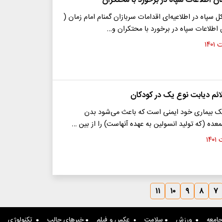
ن اطلاعات سپاه در برخورد با محتکران
 سپاه در اطلاعیه‌ای اقدامات سربازان گمنام امام زمان (
اطلاعات سپاه در برخورد با محتکران و…
ائم دیابت نوع یک در کودکان
بت نوع ۱، یک بیماری خود ایمنی است که باعث می‌شود بدن
معده (که تولید انسولین به عهده آنهاست) را از بین …
۱۱
۱۰
۹
۸
۷
امعه
ورزش
سلامت
عکس و فیلم
خبرهای جالب
تکنولوژی