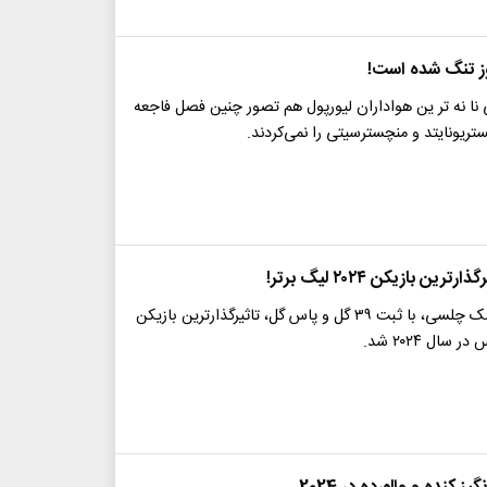
وز تنگ شده است!
ا نه تر ین هواداران لیورپول هم تصور چنین فصل فاجعه
تریونایتد و منچسترسیتی را نمی‌کردند.
رین بازیکن ۲۰۲۴ لیگ برتر!
کول پالمر، هافبک چلسی، با ثبت ۳۹ گل و پاس گل، تاثیرگذارترین بازیکن
 سال ۲۰۲۴ شد.