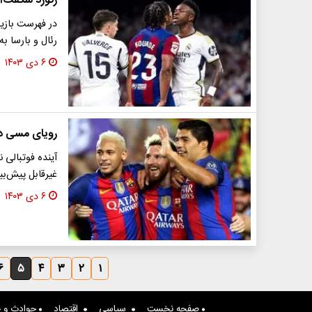
رکورد شگفت‌انگی
رئال و بارسا ب
۶ دی ۱۴۰۳
رویای مسی در ۲۰۲۵: شکل‌گیری دوباره
آینده فوتبالی ن
غیرقابل پیش‌بینی سال ۲۰۲۵ 
۶ دی ۱۴۰۳
۶
۵
۴
۳
۲
۱
صفحه نخست
سیاسی
اقتصاد
حوادث و ج